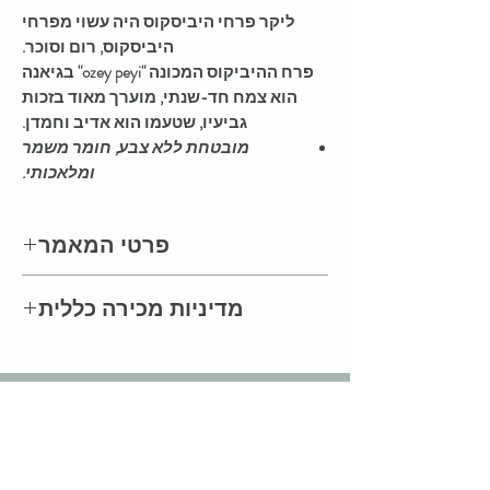
ליקר פרחי היביסקוס היה עשוי מפרחי
היביסקוס, רום וסוכר.
פרח ההיביקוס המכונה "ozey peyi" בגיאנה
הוא צמח חד-שנתי, מוערך מאוד בזכות
גביעיו, שטעמו הוא אדיב וחמדן.
מובטחת ללא צבע, חומר משמר
ומלאכותי.
פרטי המאמר
ליקר פרחי היביסקוס (45% כרך) 50 קל
מדיניות מכירה כללית
עיין במדיניות המכירות שלנו בתפריט CGV
צור קשר :