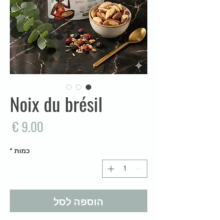
Noix du brésil
מח
כמות
*
הוספה לסל