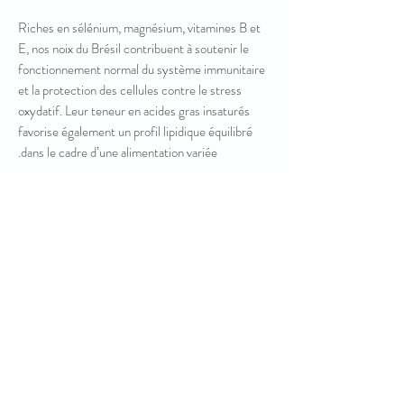
Riches en sélénium, magnésium, vitamines B et
E, nos noix du Brésil contribuent à soutenir le
fonctionnement normal du système immunitaire
et la protection des cellules contre le stress
oxydatif. Leur teneur en acides gras insaturés
favorise également un profil lipidique équilibré
dans le cadre d’une alimentation variée.
Elles constituent une source d’énergie naturelle,
idéale pour des encas sains ou pour agrémenter
vos préparations culinaires.
צור קשר :
דואר אלקטרוני: heritaj@outlook.fr